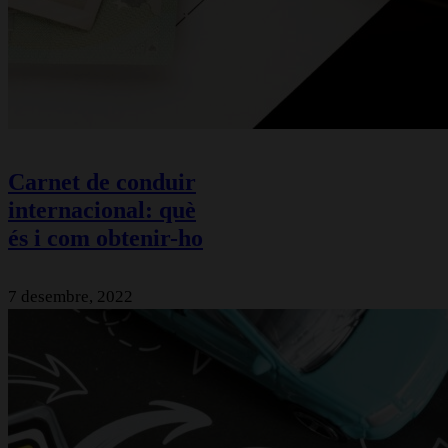
Carnet de conduir
internacional: què
és i com obtenir-ho
7 desembre, 2022