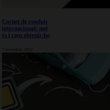
Carnet de conduir
internacional: què
és i com obtenir-ho
7 desembre, 2022