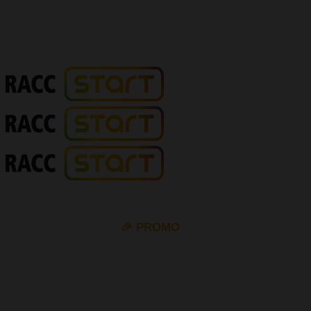
🎉 PROMO
10% de descompte en tots els permisos de cotxe i moto
amb el cupó
VIP10