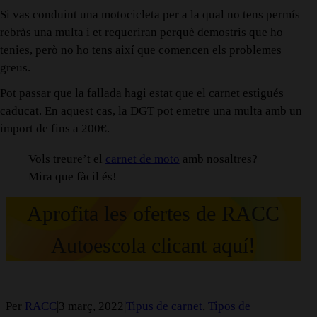
Si vas conduint una motocicleta per a la qual no tens permís
rebràs una multa i et requeriran perquè demostris que ho
tenies, però no ho tens així que comencen els problemes
greus.
Pot passar que la fallada hagi estat que el carnet estigués
caducat. En aquest cas, la DGT pot emetre una multa amb un
import de fins a 200€.
Vols treure’t el
carnet de moto
amb nosaltres?
Mira que fàcil és!
Aprofita les ofertes de RACC
Autoescola clicant aquí!
Per
RACC
|
3 març, 2022
|
Tipus de carnet
,
Tipos de