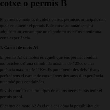
cotxe o permís B
El carnet de moto es divideix en tres permisos principals dels
quals en obtenir el permís B de cotxe automàticament
adquirim un, encara que no el podrem usar fins a tenir una
certa experiència.
1. Carnet de moto A1
El permís A1 de motos és aquell que ens permet conduir
motocicletes d’una cilindrada màxima de 125cc o una
potència màxima de 11Kw. Es pot obtenir des dels 16 anys,
però si tens el carnet de cotxe i tens dos anys d’experiència
tu també pots conduir-les.
Si vols conduir un altre tipus de motos necessitaràs tenir el
permís propi.
El carnet de moto A2 és el que ens dóna la possibilitat de