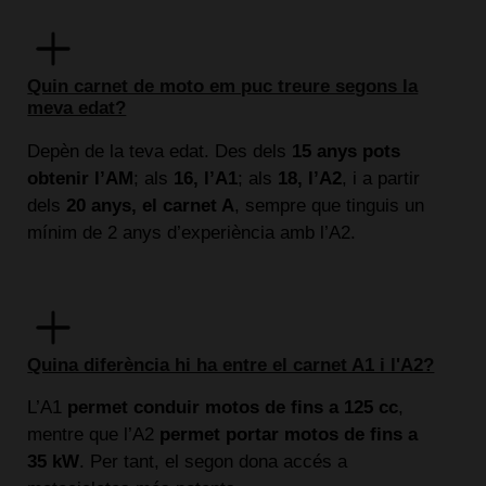
Quin carnet de moto em puc treure segons la
meva edat?
Depèn de la teva edat. Des dels
15 anys pots
obtenir l’AM
; als
16, l’A1
; als
18, l’A2
, i a partir
dels
20 anys, el carnet A
, sempre que tinguis un
mínim de 2 anys d’experiència amb l’A2.
Quina diferència hi ha entre el carnet A1 i l'A2?
L’A1
permet conduir motos de fins a 125 cc
,
mentre que l’A2
permet portar motos de fins a
35 kW
. Per tant, el segon dona accés a