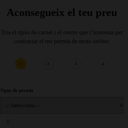
Aconsegueix el teu preu
Tria el tipus de carnet i el centre que t’interessa per
contractar el teu permís de moto
online
.
1
2
3
4
Tipus de permís
