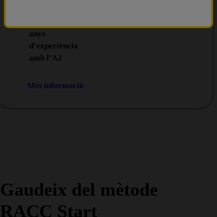
20 anys
Requereix
2
anys
d’experiència
amb l’A2
Més informació
Gaudeix del mètode
RACC Start