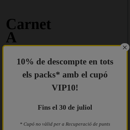
Carnet
A
×
10% de descompte en tots
El carnet definitiu
per a motoristes
els packs* amb el cupó
Condueix
VIP10!
qualsevol
tipus de
moto
Fins el 30 de juliol
Accedeix-hi
a partir dels
* Cupó no vàlid per a Recuperació de punts