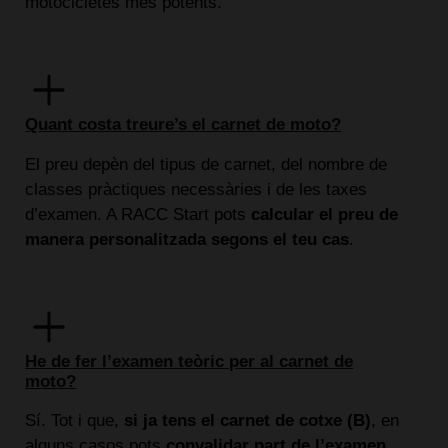
motocicletes més potents.
Quant costa treure’s el carnet de moto?
El preu depèn del tipus de carnet, del nombre de
classes pràctiques necessàries i de les taxes
d’examen. A RACC Start pots
calcular el preu de
manera personalitzada segons el teu cas
.
He de fer l’examen teòric per al carnet de
moto?
Sí. Tot i que,
si ja tens el carnet de cotxe (B)
, en
alguns casos pots
convalidar part de l’examen