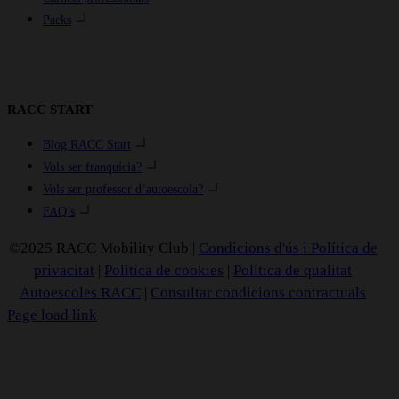
Packs
RACC START
Blog RACC Start
Vols ser franquícia?
Vols ser professor d’autoescola?
FAQ’s
©2025 RACC Mobility Club |
Condicions d'ús i Política de
privacitat
|
Política de cookies
|
Política de qualitat
Autoescoles RACC
|
Consultar condicions contractuals
Page load link