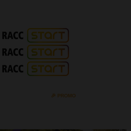
🎉 PROMO
10% de descompte en tots els permisos de cotxe i moto
amb el cupó
VIP10