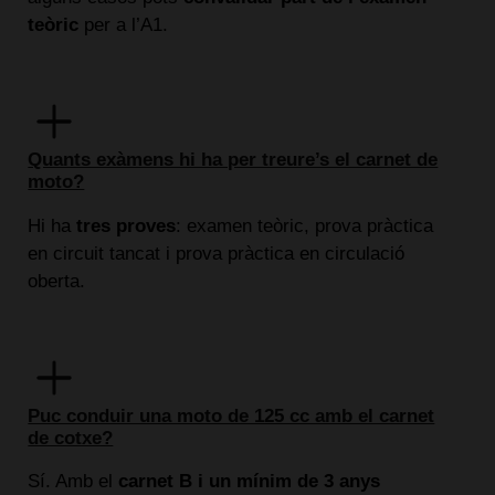
teòric
per a l’A1.
Quants exàmens hi ha per treure’s el carnet de
moto?
Hi ha
tres proves
: examen teòric, prova pràctica
en circuit tancat i prova pràctica en circulació
oberta.
Puc conduir una moto de 125 cc amb el carnet
de cotxe?
Sí. Amb el
carnet B i un mínim de 3 anys