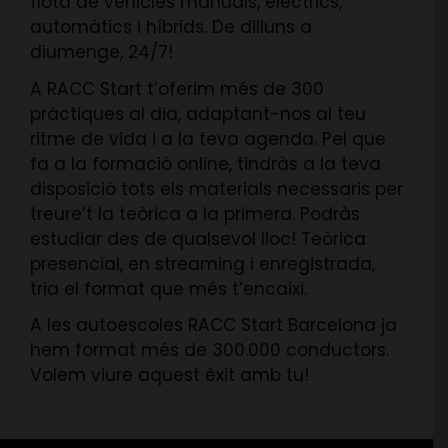
flota de vehicles manuals, elèctrics,
automàtics i híbrids. De dilluns a
diumenge, 24/7!
A RACC Start t’oferim més de 300
pràctiques al dia, adaptant-nos al teu
ritme de vida i a la teva agenda. Pel que
fa a la formació online, tindràs a la teva
disposició tots els materials necessaris per
treure’t la teòrica a la primera. Podràs
estudiar des de qualsevol lloc! Teòrica
presencial, en streaming i enregistrada,
tria el format que més t’encaixi.
A les autoescoles RACC Start Barcelona ja
hem format més de 300.000 conductors.
Volem viure aquest èxit amb tu!