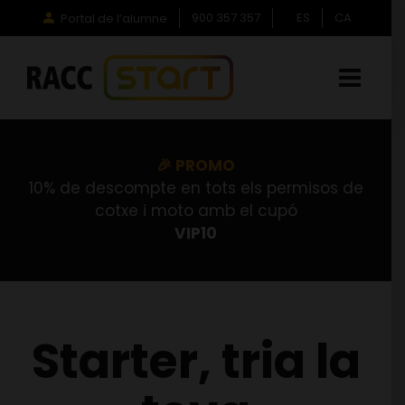
Skip
900 357 357
ES
CA
Portal de l’alumne
to
content
🎉 PROMO
10% de descompte en tots els permisos de
cotxe i moto amb el cupó
VIP10
Starter, tria la