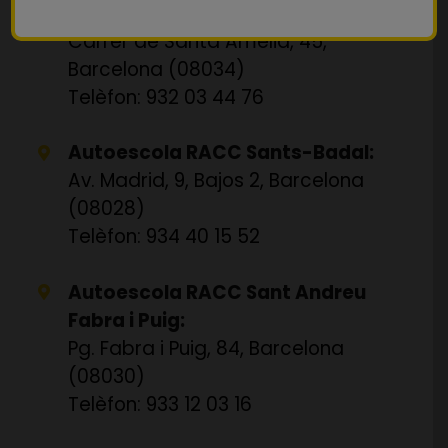
Autoescola RACC Sarrià:
Carrer de Santa Amèlia, 45,
Barcelona (08034)
Telèfon: 932 03 44 76
Autoescola RACC Sants-Badal:
Av. Madrid, 9, Bajos 2, Barcelona
(08028)
Telèfon: 934 40 15 52
Autoescola RACC Sant Andreu
Fabra i Puig:
Pg. Fabra i Puig, 84, Barcelona
(08030)
Telèfon: 933 12 03 16