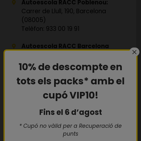
Autoescola RACC Poblenou:
Carrer de Llull, 190, Barcelona
(08005)
Telèfon: 933 00 19 91
Autoescola RACC Barcelona
×
Avinguda Tibidabo:
Carrer de Balmes, 448, Barcelona
10% de descompte en
(08022)
tots els packs* amb el
Telèfon: 934 34 23 30
cupó VIP10!
Autoescola RACC Guinardó:
Carrer de Pi i Margall, 84, Barcelona
Fins el 6 d’agost
(08025)
* Cupó no vàlid per a Recuperació de
Telèfon: 638 19 52 92
punts