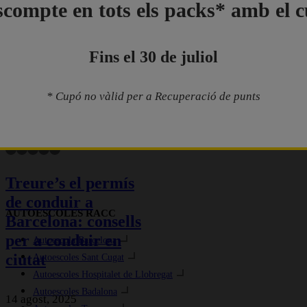
compte en tots els packs* amb el 
Fins el 30 de juliol
* Cupó no vàlid per a Recuperació de punts
SEGUEIX-NOS A:
Treure’s el permís
de conduir a
AUTOESCOLES RACC
Barcelona: consells
per a conduir en
Autoescola Barcelona
ciutat
Autoescoles Sant Cugat
Autoescoles Hospitalet de Llobregat
Autoescoles Badalona
14 agost, 2025