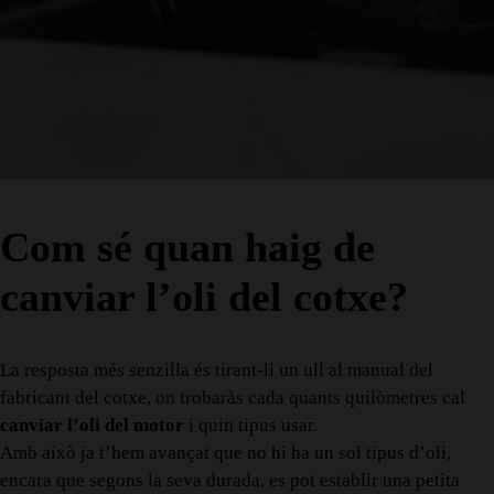
Com sé quan haig de
canviar l’oli del cotxe?
La resposta més senzilla és tirant-li un ull al manual del
fabricant del cotxe, on trobaràs cada quants quilòmetres cal
canviar l’oli
del motor
i quin tipus usar.
Amb això ja t’hem avançat que no hi ha un sol tipus d’oli,
encara que segons la seva durada, es pot establir una petita