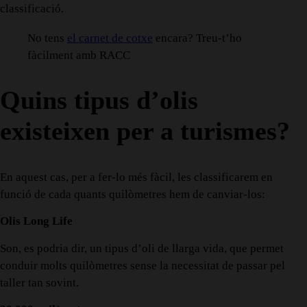
classificació.
No tens
el carnet de cotxe
encara? Treu-t’ho
fàcilment amb RACC
Quins tipus d’olis
existeixen per a turismes?
En aquest cas, per a fer-lo més fàcil, les classificarem en
funció de cada quants quilòmetres hem de canviar-los:
Olis Long Life
Son, es podria dir, un tipus d’oli de llarga vida, que permet
conduir molts quilòmetres sense la necessitat de passar pel
taller tan sovint.