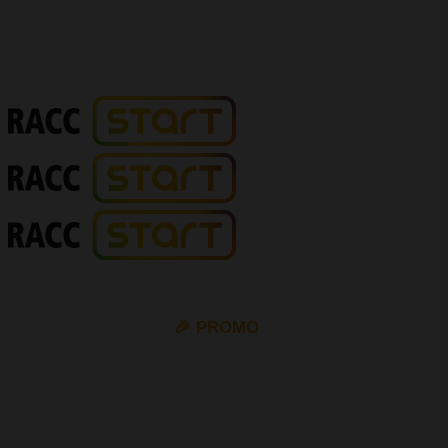
🎉 PROMO
10% de descompte en tots els permisos de cotxe i moto
amb el cupó
VIP10