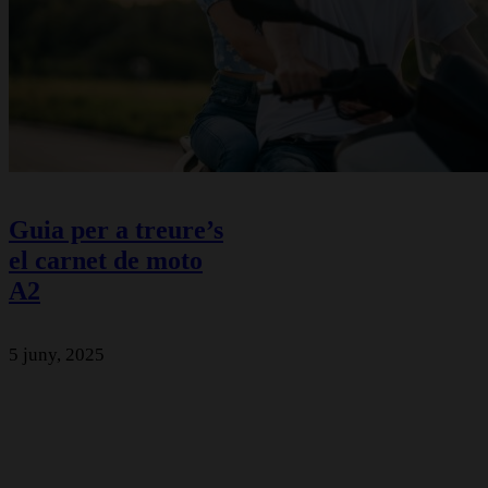
Guia per a treure’s
el carnet de moto
A2
5 juny, 2025