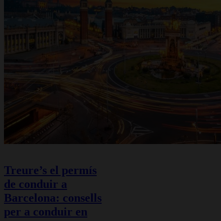
Treure’s el permís
de conduir a
Barcelona: consells
per a conduir en