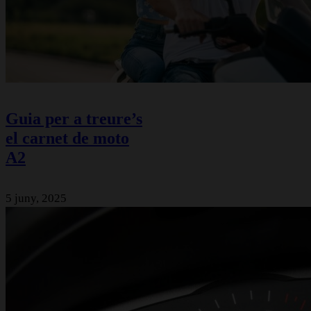
Guia per a treure’s
el carnet de moto
A2
5 juny, 2025