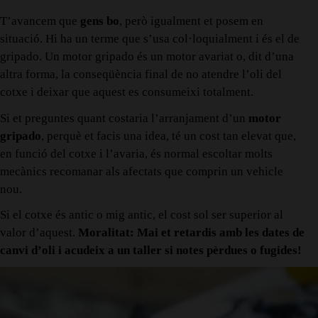
T’avancem que
gens bo
, però igualment et posem en
situació. Hi ha un terme que s’usa col·loquialment i és el de
gripado. Un motor gripado és un motor avariat o, dit d’una
altra forma, la conseqüència final de no atendre l’oli del
cotxe i deixar que aquest es consumeixi totalment.
Si et preguntes quant costaria l’arranjament d’un
motor
gripado
, perquè et facis una idea, té un cost tan elevat que,
en funció del cotxe i l’avaria, és normal escoltar molts
mecànics recomanar als afectats que comprin un vehicle
nou.
Si el cotxe és antic o mig antic, el cost sol ser superior al
valor d’aquest.
Moralitat: Mai et retardis amb les dates de
canvi d’oli i acudeix a un taller si notes pèrdues o fugides!