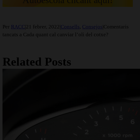
Per
RACC
|
21 febrer, 2022
|
Consells
,
Consejos
|
Comentaris
tancats
a Cada quant cal canviar l’oli del cotxe?
Related Posts