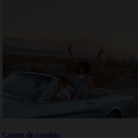
Autoescoles Terrassa
Autoescoles Sabadell
Autoescoles Mataró
Altres localitats de Barcelona
MÉS AUTOESCOLES
Autoescola Tarragona
Autoescola Lleida
Autoescola Girona
Autoescoles A Coruña
Autoescoles Lleó
Autoescoles Madrid
Autoescoles Saragossa
Carnet de conduir