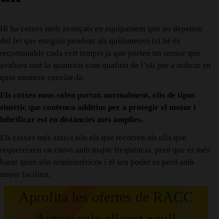
Hi ha cotxes molt avançats en equipament que no depenen
del fet que estiguis pendent als quilòmetres (si bé és
recomanable cada cert temps) ja que porten un sensor que
avaluen tant la quantitat com qualitat de l’oli per a indicar en
quin moment canviar-la.
Els cotxes nous solen portar, normalment, olis de tipus
sintètic que contenen additius per a protegir el motor i
lubrificar est en distàncies més àmplies.
Els cotxes més antics són els que recorren als olis que
requereixen un canvi amb major freqüència, però que és més
barat quan són semisintéticos i el seu poder es perd amb
major facilitat.
Aprofita les ofertes de RACC
Autoescola clicant aquí!