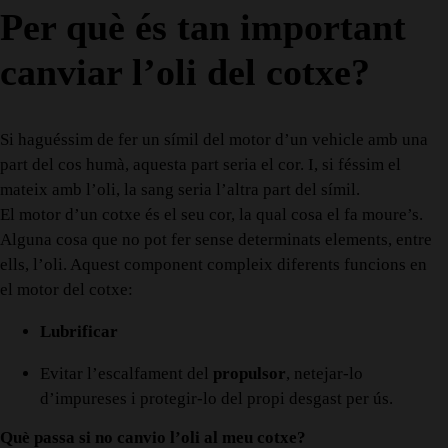
Per què és tan important
canviar l’oli del cotxe?
Si haguéssim de fer un símil del motor d’un vehicle amb una
part del cos humà, aquesta part seria el cor. I, si féssim el
mateix amb l’oli, la sang seria l’altra part del símil.
El motor d’un cotxe és el seu cor, la qual cosa el fa moure’s.
Alguna cosa que no pot fer sense determinats elements, entre
ells, l’oli. Aquest component compleix diferents funcions en
el motor del cotxe:
Lubrificar
Evitar l’escalfament del
propulsor
, netejar-lo
d’impureses i protegir-lo del propi desgast per ús.
Què passa si no canvio l’oli al meu cotxe?