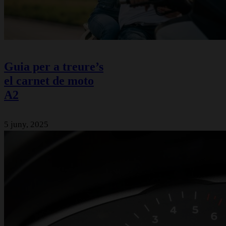
Autoescoles RACC
|
Consultar condicions contractuals
Page load link
Guia per a treure’s
el carnet de moto
A2
5 juny, 2025