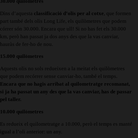
30.000 quilòmetres
Dins d’aquesta
classificació d’olis per al cotxe
, que formen
part també dels olis Long Life, els quilòmetres que podem
córrer són 30.000. Encara que ull! Si no has fet els 30.000
km, però han passat ja dos anys des que la vas canviar,
hauràs de fer-ho de nou.
15.000 quilòmetres
Aquests olis no sols redueixen a la meitat els quilòmetres
que podem recórrer sense canviar-ho, també el temps.
Encara que no hagis arribat al quilometratge recomanat,
si ja ha passat un any des que la vas canviar, has de passar
pel taller.
10.000 quilòmetres
Es redueix el quilometratge a 10.000, però el temps es manté
igual a l’oli anterior: un any.