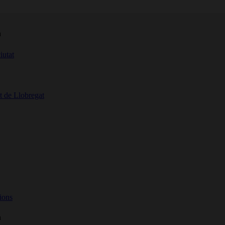
a
iutat
t de Llobregat
ions
a