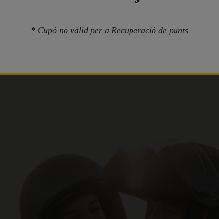
 de descompte en tots els permisos de cotxe i moto a
* Cupó no vàlid per a Recuperació de punts