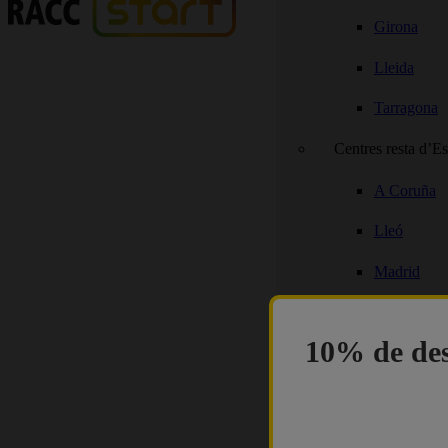
Girona
Lleida
Tarragona
Centres resta d’E
A Coruña
Lleó
Madrid
Saragossa
10% de des