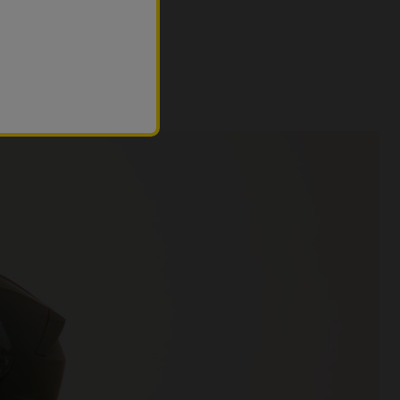
mb el cupó
VIP10