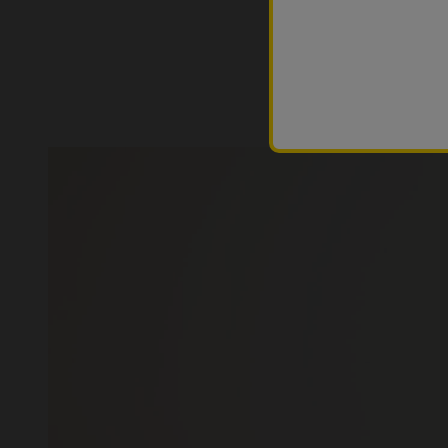
🎉 PROMO
|
10%