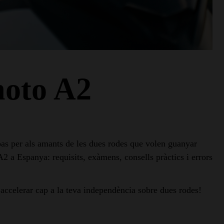
moto A2
pas per als amants de les dues rodes que volen guanyar
 A2 a Espanya: requisits, exàmens, consells pràctics i errors
a accelerar cap a la teva independència sobre dues rodes!