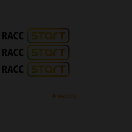
🎉 PROMO
10% de descompte en tots els permisos de cotxe i moto
amb el cupó
VIP10