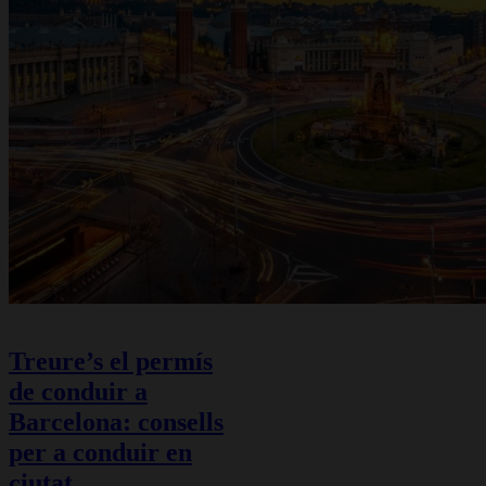
Treure’s el permís
de conduir a
Barcelona: consells
per a conduir en
ciutat