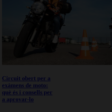
Circuit obert per a
exàmens de moto:
què és i consells per
a aprovar-lo