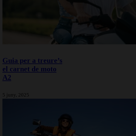
Guia per a treure’s
el carnet de moto
A2
5 juny, 2025