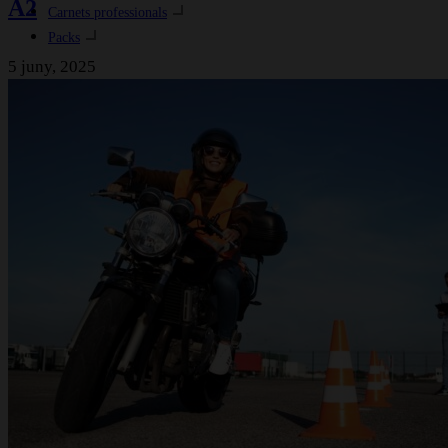
A2
Carnets professionals
Packs
5 juny, 2025
RACC START
Blog RACC Start
Vols ser franquícia?
Vols ser professor d’autoescola?
FAQ’s
©2025 RACC Mobility Club |
Condicions d'ús i Política de
privacitat
|
Política de cookies
|
Política de qualitat
Autoescoles RACC
|
Consultar condicions contractuals
Page load link