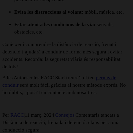
Evita les distraccions al volant:
mòbil, música, etc.
Estar atent a les condicions de la via:
senyals,
obstacles, etc.
Conèixer i comprendre la distància de reacció, frenat i
detenció t’ajudarà a conduir de forma més segura i evitar
accidents. Recorda: la seguretat viària és responsabilitat
de tots!
A les Autoescoles RACC Start treure’t el teu
permís de
conduir
serà molt fàcil gràcies al nostre mètode exprés. No
ho dubtis, i posa’t en contacte amb nosaltres.
Per
RACC
|
11 març, 2024
|
Consejos
|
Comentaris tancats
a
Distància de reacció, frenada i detenció: claus per a una
conducció segura