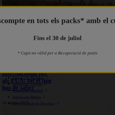
SEGUEIX-NOS A:
compte en tots els packs* amb el 
Fins el 30 de juliol
AUTOESCOLES RACC
* Cupó no vàlid per a Recuperació de punts
Autoescola Barcelona
Carnet de conduir
Autoescoles Sant Cugat
Autoescoles Hospitalet de Llobregat
internacional per
Autoescoles Badalona
als EUA: tot el que
Autoescoles Terrassa
has de saber
Autoescoles Sabadell
Autoescoles Mataró
14 agost, 2025
Altres localitats de Barcelona