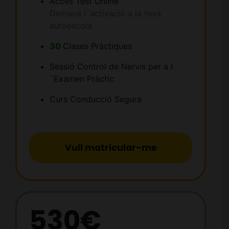
Accés Test Online
Demana l´activació a la teva
autoescola
30
Clases Pràctiques
Sessió Control de Nervis per a l
´Examen Pràctic
Curs Conducció Segura
Vull matricular-me
530€