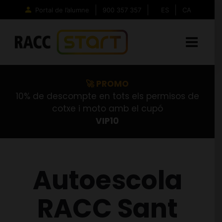
Skip
Portal de l’alumne
900 357 357
ES
CA
to
content
🚀 PROMO
10% de descompte en tots els permisos de
cotxe i moto amb el cupó
VIP10
Autoescola
RACC Sant