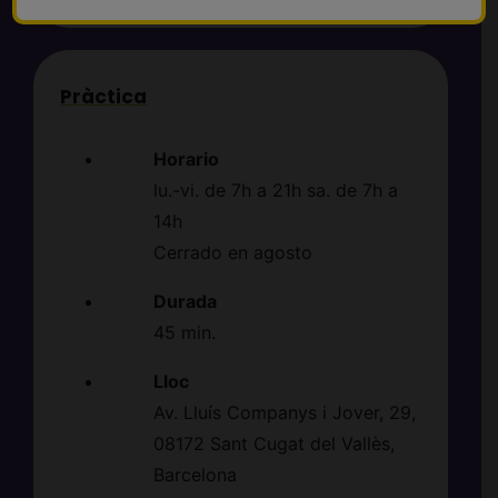
Pràctica
Horario
lu.-vi. de 7h a 21h sa. de 7h a
14h
Cerrado en agosto
Durada
45 min.
Lloc
Av. Lluís Companys i Jover, 29,
08172 Sant Cugat del Vallès,
Barcelona