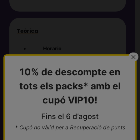
Teòrica
Horario
×
Variable 3h/día durante 7 días
Cerrado en agosto
10% de descompte en
Durada
tots els packs* amb el
2 semanas
cupó VIP10!
Lloc
Av. Lluís Companys i Jover, 29,
Fins el 6 d’agost
08172 Sant Cugat del Vallès,
* Cupó no vàlid per a Recuperació de punts
Barcelona