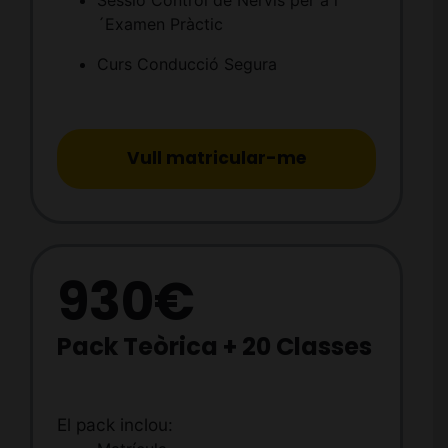
Sessió Control de Nervis per a l
´Examen Pràctic
Curs Conducció Segura
Vull matricular-me
930€
Pack Teòrica + 20 Classes
El pack inclou: