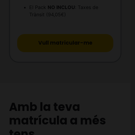
El Pack
NO INCLOU
: Taxes de
Trànsit (94,05€)
Vull matricular-me
Amb la teva
matrícula a més
tens…