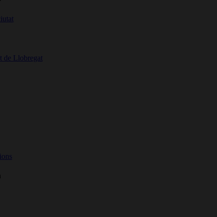
iutat
t de Llobregat
ions
a