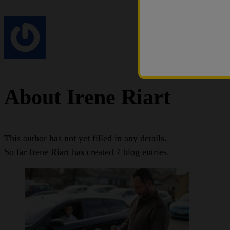
About Irene Riart
This author has not yet filled in any details.
So far Irene Riart has created 7 blog entries.