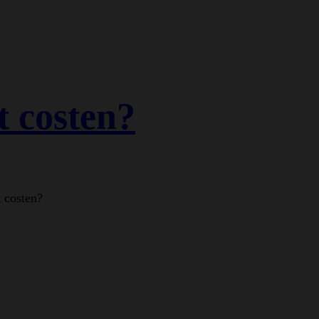
t costen?
t costen?