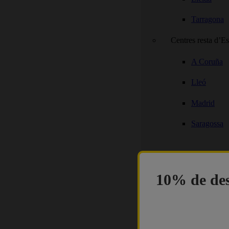
Tarragona
Centres resta d’E
A Coruña
Lleó
Madrid
Saragossa
10% de des
🎉 PROMO
|
10%