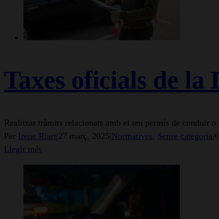
Taxes oficials de la
Realitzar tràmits relacionats amb el teu permís de conduir o [
Per
Irene Riart
|
27 març, 2025
|
Normatives
,
Sense categoria
|
C
Llegir més