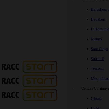
Barcelona c
Badalona
L’Hospitale
Mataró
Sant Cugat
Sabadell
Terrassa
Més poblac
Centres Cataluny
Girona
Lleida