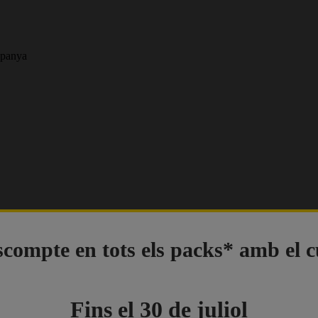
spanya
compte en tots els packs* amb el 
Fins el 30 de juliol
 de descompte en tots els permisos de cotxe i moto a